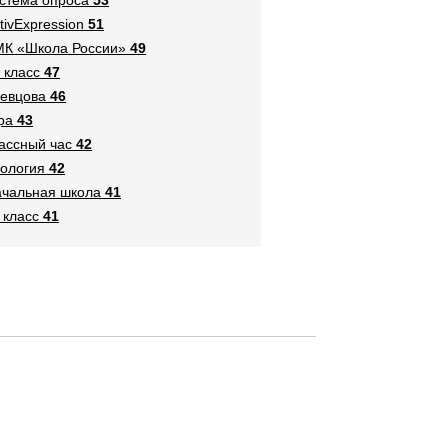
tivExpression
51
К «Школа России»
49
 класс
47
евцова
46
ра
43
ассный час
42
ология
42
чальная школа
41
 класс
41