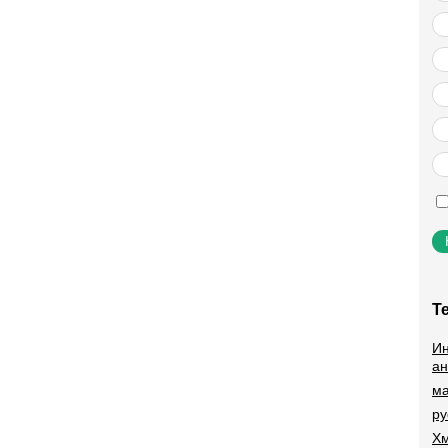
Т
Ин
ан
ма
ру
Хм