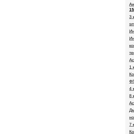
Ан
15
3 
sm
И
Ин
ко
те
Ac
1 
Ко
Ф
4 
8 
Ac
Дм
н
7 
Ко