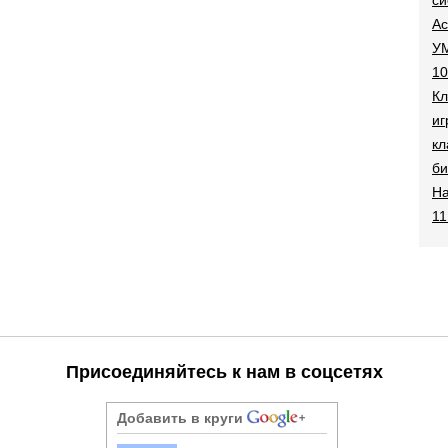
Ac
УМ
10
Кл
иг
кл
би
На
11
Присоединяйтесь к нам в соцсетях
Добавить в круги