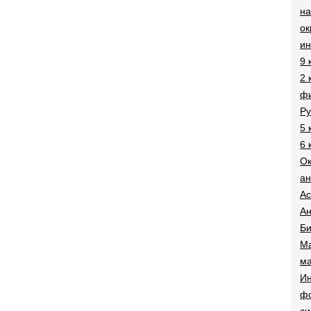
на
о
и
9 
2 
фи
Ру
5 
6 
О
ан
Ac
Ан
Би
Ма
ма
Ин
ф
си