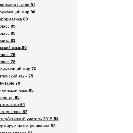
чальная школа
91
кружающий мир
90
нформатика
89
класс
85
класс
85
зика
81
сский язык
80
класс
79
класс
78
кружающий мир
76
глийский язык
75
tivTable
70
глийский язык
65
ология
65
тематика
64
стер-класс
57
терАктивный учитель 2015
54
ормирующее оценивание
53
стема опроса
53