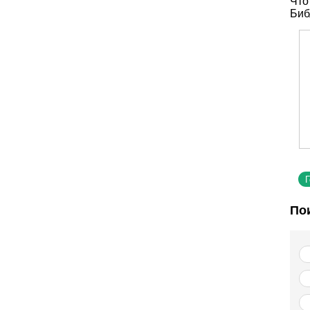
Что
Биб
По