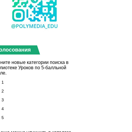
олосования
ните новые категории поиска в
лиотеке Уроков по 5-балльной
ле.
1
2
3
4
5