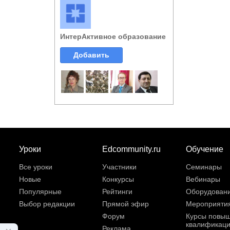
ИнтерАктивное образование
Добавить
Уроки
Edcommunity.ru
Обучение
Все уроки
Участники
Семинары
Новые
Конкурсы
Вебинары
Популярные
Рейтинги
Оборудован
Выбор редакции
Прямой эфир
Мероприяти
Форум
Курсы повы
квалификац
Реклама