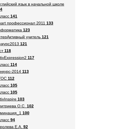
глийский язык в начальной школе
4
класс
141
art профессионал 2011
133
нформатика
123
терАктивный учитель
121
нкурс2013
121
ст
118
tivExpression2
117
класс
114
нкурс-2014
113
ГОС
112
класс
105
класс
105
tivInspire
103
итриева О.С.
102
оминация_1
100
класс
94
ролева Е.А.
92