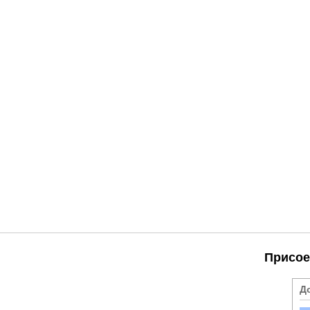
Присое
Д