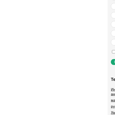
Т
Ин
ан
ма
ру
Хм