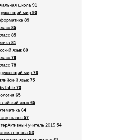
чальная школа
91
кружающий мир
90
нформатика
89
класс
85
класс
85
зика
81
сский язык
80
класс
79
класс
78
кружающий мир
76
глийский язык
75
tivTable
70
ология
65
глийский язык
65
тематика
64
стер-класс
57
терАктивный учитель 2015
54
стема опроса
53
ормирующее оценивание
53