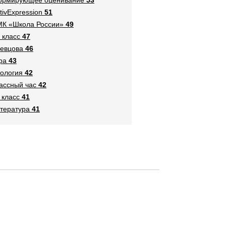
tivExpression
51
К «Школа России»
49
 класс
47
евцова
46
ра
43
ология
42
ассный час
42
 класс
41
тература
41