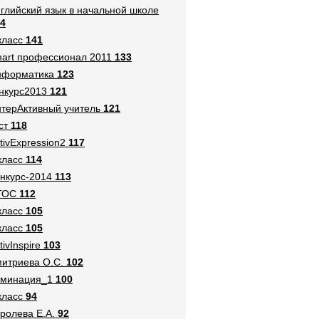
глийский язык в начальной школе
4
класс
141
art профессионал 2011
133
нформатика
123
нкурс2013
121
терАктивный учитель
121
ст
118
tivExpression2
117
класс
114
нкурс-2014
113
ГОС
112
класс
105
класс
105
tivInspire
103
итриева О.С.
102
оминация_1
100
класс
94
ролева Е.А.
92