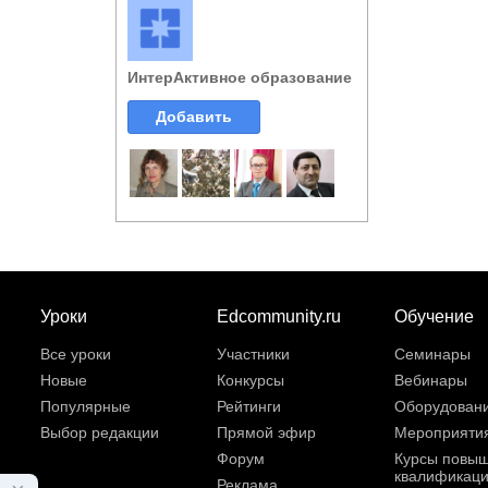
ИнтерАктивное образование
Добавить
Уроки
Edcommunity.ru
Обучение
Все уроки
Участники
Семинары
Новые
Конкурсы
Вебинары
Популярные
Рейтинги
Оборудован
Выбор редакции
Прямой эфир
Мероприяти
Форум
Курсы повы
квалификац
Реклама