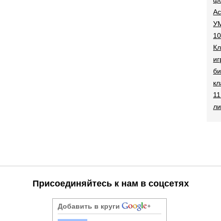
Ac
УМ
10
Кл
иг
би
кл
11
ли
Присоединяйтесь к нам в соцсетях
Добавить в круги