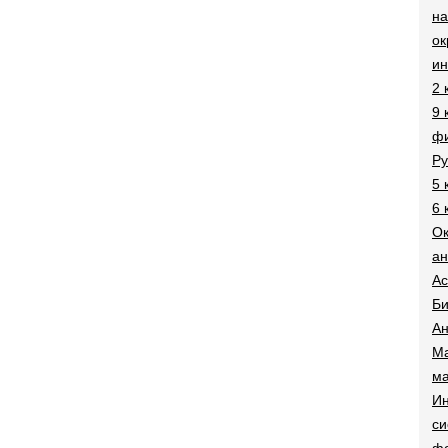
на
о
и
2 
9 
фи
Ру
5 
6 
О
ан
Ac
Би
Ан
Ма
ма
Ин
си
ф