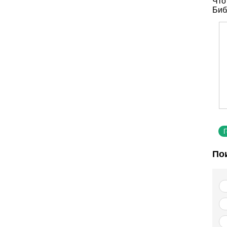
Что
Биб
По