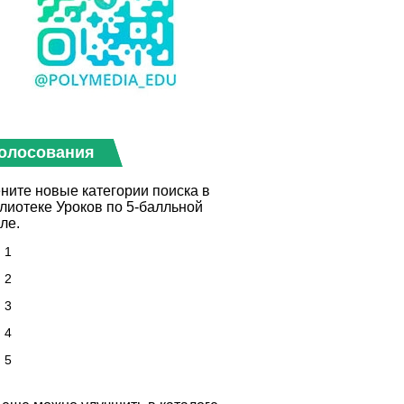
олосования
ните новые категории поиска в
лиотеке Уроков по 5-балльной
ле.
1
2
3
4
5