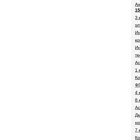
Ан
15
3 
sm
И
ко
Ин
те
Ac
1 
Ко
Ф
4 
8 
Ac
Дм
н
7 
Ко