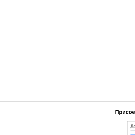
Присое
Д