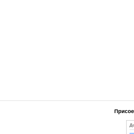
Присое
Д