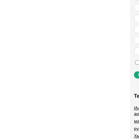
Т
Ин
ан
ма
ру
Хм