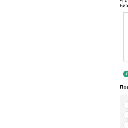
Что
Биб
По