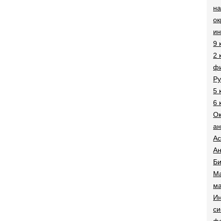
на
о
и
9 
2 
фи
Ру
5 
6 
О
ан
Ac
Ан
Би
Ма
ма
Ин
си
ф