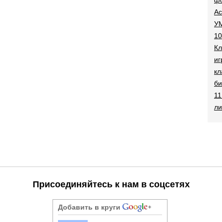
Ac
УМ
10
Кл
иг
кл
би
11
ли
Присоединяйтесь к нам в соцсетях
Добавить в круги