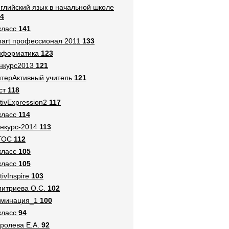
глийский язык в начальной школе
4
класс
141
art профессионал 2011
133
нформатика
123
нкурс2013
121
терАктивный учитель
121
ст
118
tivExpression2
117
класс
114
нкурс-2014
113
ГОС
112
класс
105
класс
105
tivInspire
103
итриева О.С.
102
оминация_1
100
класс
94
ролева Е.А.
92