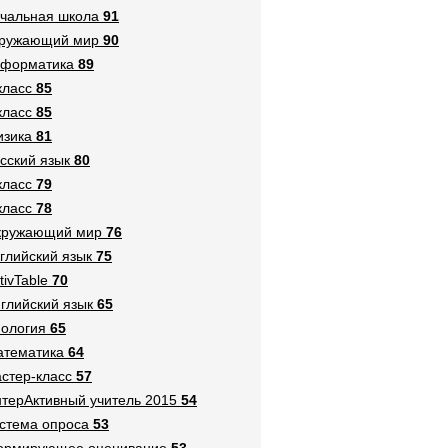
чальная школа
91
кружающий мир
90
нформатика
89
класс
85
класс
85
зика
81
сский язык
80
класс
79
класс
78
кружающий мир
76
глийский язык
75
tivTable
70
глийский язык
65
ология
65
тематика
64
стер-класс
57
терАктивный учитель 2015
54
стема опроса
53
ормирующее оценивание
53