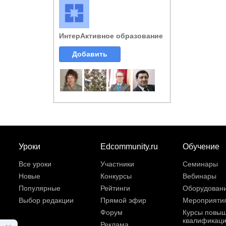
ИнтерАктивное образование
Добавить
Уроки
Edcommunity.ru
Обучение
Все уроки
Участники
Семинары
Новые
Конкурсы
Вебинары
Популярные
Рейтинги
Оборудован
Выбор редакции
Прямой эфир
Мероприяти
Форум
Курсы повы
квалификац
Реклама