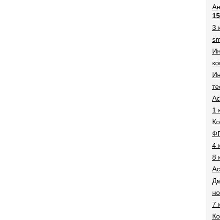
Ан
15
3 
sm
И
ко
Ин
те
Ac
1 
Ко
Ф
4 
8 
Ac
Дм
н
7 
Ко