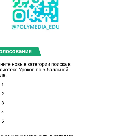
олосования
ните новые категории поиска в
лиотеке Уроков по 5-балльной
ле.
1
2
3
4
5