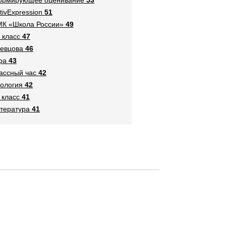
tivExpression
51
К «Школа России»
49
 класс
47
евцова
46
ра
43
ассный час
42
ология
42
 класс
41
тература
41