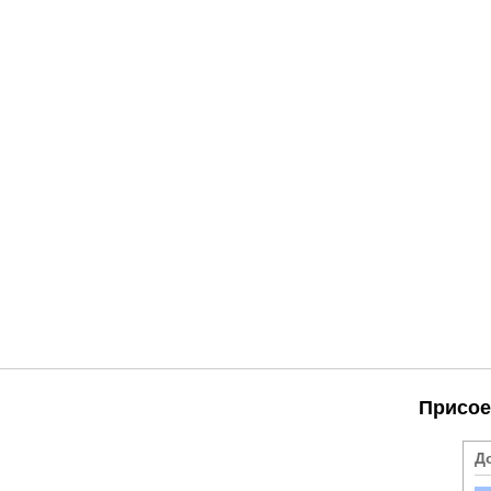
Присое
Д