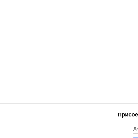
Присое
Д