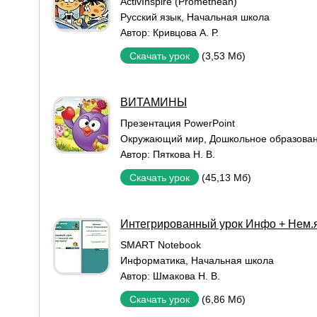
ActivInspire (Promethean)
Русский язык
,
Начальная школа
Автор:
Кривцова А. Р.
(3,53 Мб)
Скачать урок
ВИТАМИНЫ
Презентация PowerPoint
Окружающий мир
,
Дошкольное образова
Автор:
Пяткова Н. В.
(45,13 Мб)
Скачать урок
Интегрированный урок Инфо + Нем.
SMART Notebook
Информатика
,
Начальная школа
Автор:
Шмакова Н. В.
(6,86 Мб)
Скачать урок