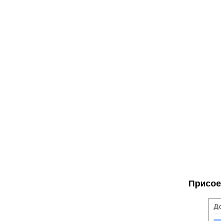
Присое
Д