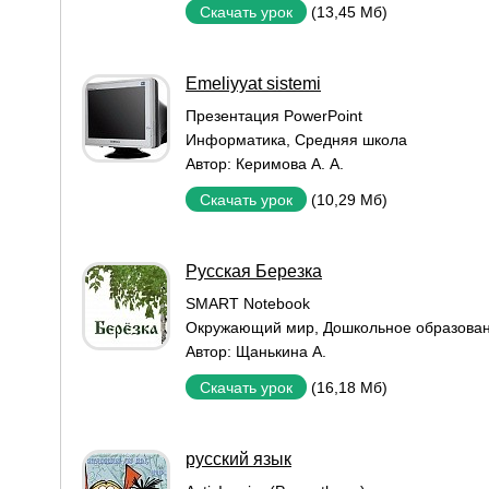
(13,45 Мб)
Скачать урок
Emeliyyat sistemi
Презентация PowerPoint
Информатика
,
Средняя школа
Автор:
Керимова А. А.
(10,29 Мб)
Скачать урок
Русская Березка
SMART Notebook
Окружающий мир
,
Дошкольное образова
Автор:
Щанькина А.
(16,18 Мб)
Скачать урок
русский язык