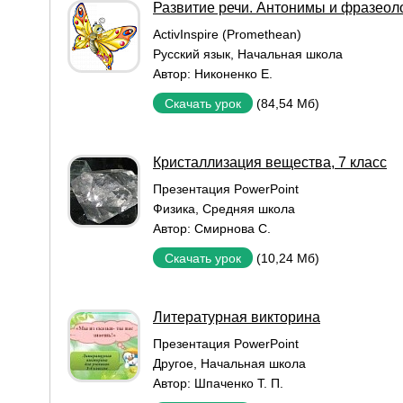
Развитие речи. Антонимы и фразеол
ActivInspire (Promethean)
Русский язык
,
Начальная школа
Автор:
Никоненко Е.
(84,54 Мб)
Скачать урок
Кристаллизация вещества, 7 класс
Презентация PowerPoint
Физика
,
Средняя школа
Автор:
Смирнова С.
(10,24 Мб)
Скачать урок
Литературная викторина
Презентация PowerPoint
Другое
,
Начальная школа
Автор:
Шпаченко Т. П.