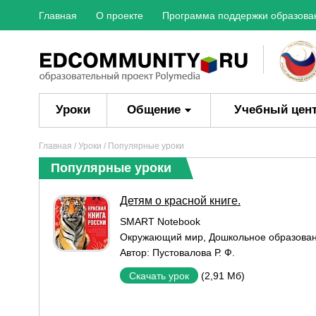
Главная
О проекте
Программа поддержки образова
Уроки
Общение
Учебный цен
Главная
/
Уроки
/ Популярные уроки
Популярные уроки
Детям о красной книге.
SMART Notebook
Окружающий мир
,
Дошкольное образова
Автор:
Пустовалова Р. Ф.
(2,91 Мб)
Скачать урок