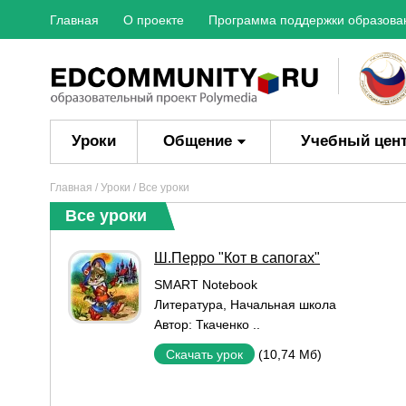
Главная
О проекте
Программа поддержки образова
Уроки
Общение
Учебный цен
Главная
/
Уроки
/ Все уроки
Все уроки
Ш.Перро "Кот в сапогах"
SMART Notebook
Литература
,
Начальная школа
Автор:
Ткаченко ..
(10,74 Мб)
Скачать урок