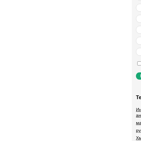
Т
Ин
ан
ма
ру
Хм