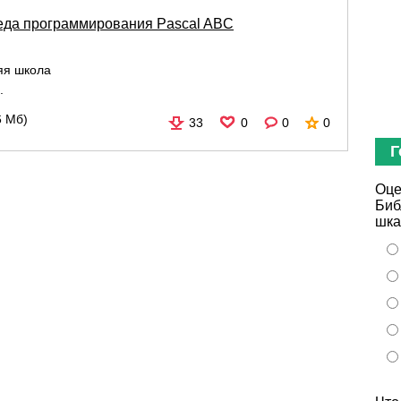
еда программирования Pascal ABC
яя школа
.
6 Мб)
33
0
0
0
Г
Оце
Биб
шка