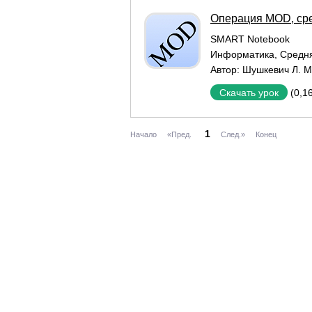
Операция MOD, ср
SMART Notebook
Информатика
,
Средн
Автор:
Шушкевич Л. М
(0,1
Скачать урок
1
Начало
«Пред.
След.»
Конец