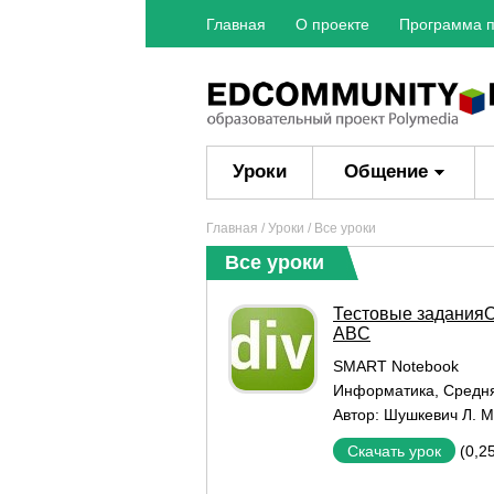
Главная
О проекте
Программа п
Уроки
Общение
Главная
/
Уроки
/ Все уроки
Все уроки
Тестовые заданияО
ABC
SMART Notebook
Информатика
,
Средн
Автор:
Шушкевич Л. М
(0,2
Скачать урок