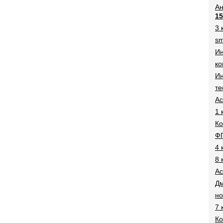
Ан
15
3 
sm
И
ко
Ин
те
Ac
1 
Ко
Ф
4 
8 
Ac
Дм
н
7 
Ко