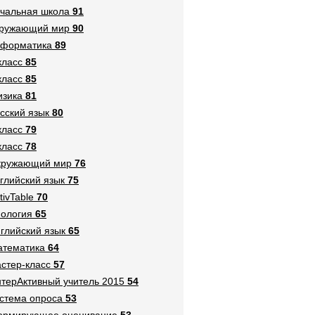
чальная школа
91
кружающий мир
90
нформатика
89
класс
85
класс
85
зика
81
сский язык
80
класс
79
класс
78
кружающий мир
76
глийский язык
75
tivTable
70
ология
65
глийский язык
65
тематика
64
стер-класс
57
терАктивный учитель 2015
54
стема опроса
53
ормирующее оценивание
53