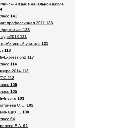
глийский язык в начальной школе
4
класс
141
art профессионал 2011
133
нформатика
123
нкурс2013
121
терАктивный учитель
121
ст
118
tivExpression2
117
класс
114
нкурс-2014
113
ГОС
112
класс
105
класс
105
tivInspire
103
итриева О.С.
102
оминация_1
100
класс
94
ролева Е.А.
92