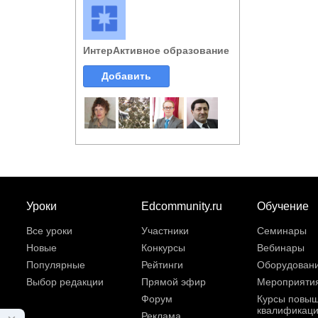
ИнтерАктивное образование
Добавить
Уроки
Edcommunity.ru
Обучение
Все уроки
Участники
Семинары
Новые
Конкурсы
Вебинары
Популярные
Рейтинги
Оборудован
Выбор редакции
Прямой эфир
Мероприяти
Форум
Курсы повы
квалификац
Реклама