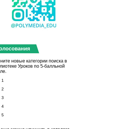
олосования
ните новые категории поиска в
лиотеке Уроков по 5-балльной
ле.
1
2
3
4
5