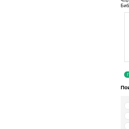
Что
Биб
По