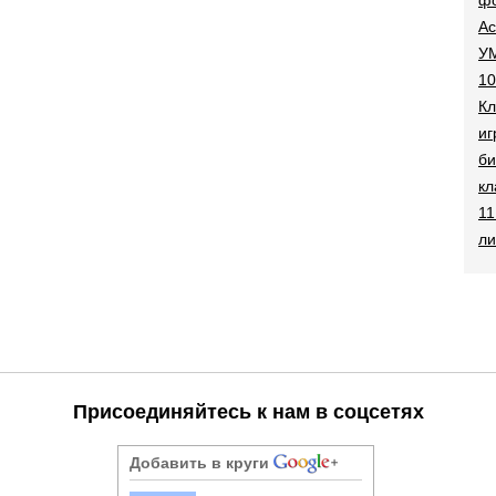
Ac
УМ
10
Кл
иг
би
кл
11
ли
Присоединяйтесь к нам в соцсетях
Добавить в круги