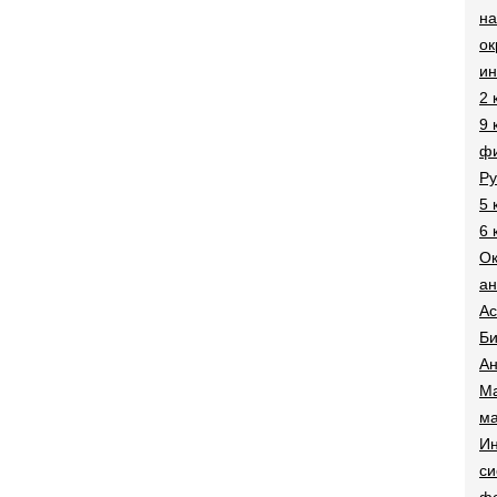
на
о
и
2 
9 
фи
Ру
5 
6 
О
ан
Ac
Би
Ан
Ма
ма
Ин
си
ф