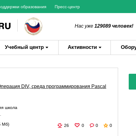
оддержки образования
Пресс-центр
Нас уже
129089 человек!
Учебный центр
Активности
Обор
перация DIV, среда программирования Pascal
яя школа
.
5 Мб)
26
0
0
0