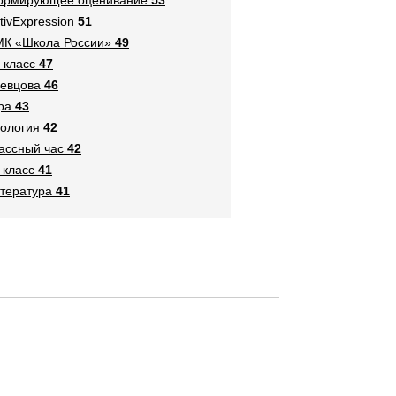
tivExpression
51
К «Школа России»
49
 класс
47
евцова
46
ра
43
ология
42
ассный час
42
 класс
41
тература
41