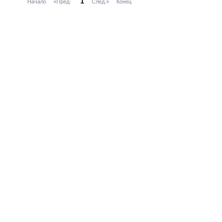
1
Начало
«Пред.
След.»
Конец