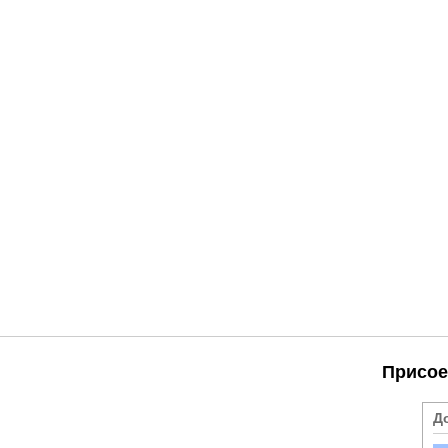
Присое
Д