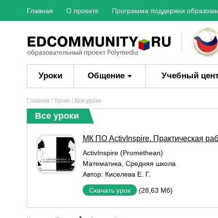
Главная
О проекте
Программа поддержки образова
Уроки
Общение
Учебный цен
Главная
/
Уроки
/ Все уроки
Все уроки
МК ПО ActivInspire. Практическая ра
ActivInspire (Promethean)
Математика
,
Средняя школа
Автор:
Киселева Е. Г.
(28,63 Мб)
Скачать урок