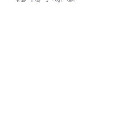
1
Начало
«Пред.
След.»
Конец