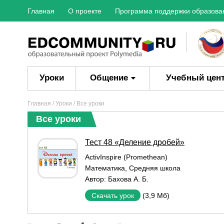
Главная
О проекте
Программа поддержки образова
Уроки
Общение
Учебный цен
Главная
/
Уроки
/ Все уроки
Все уроки
Тест 48 «Деление дробей»
ActivInspire (Promethean)
Математика
,
Средняя школа
Автор:
Бахова А. Б.
(3,9 Мб)
Скачать урок