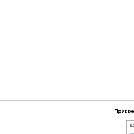
Присое
Д