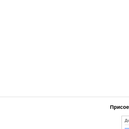
Присое
Д