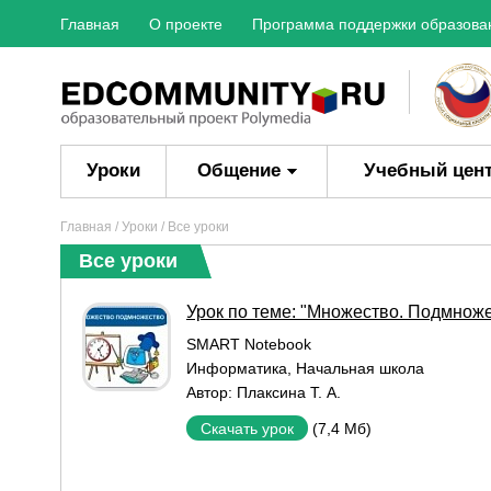
Главная
О проекте
Программа поддержки образова
Уроки
Общение
Учебный цен
Главная
/
Уроки
/ Все уроки
Все уроки
Урок по теме: "Множество. Подмнож
SMART Notebook
Информатика
,
Начальная школа
Автор:
Плаксина Т. А.
(7,4 Мб)
Скачать урок