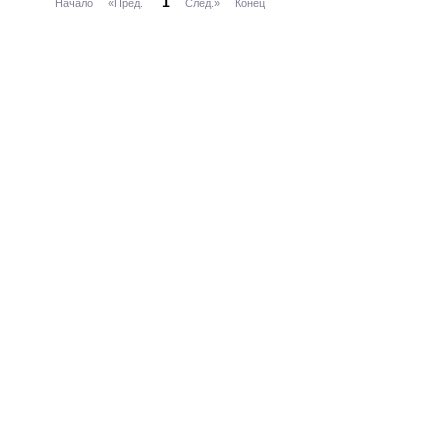
1
Начало
«Пред.
След.»
Конец