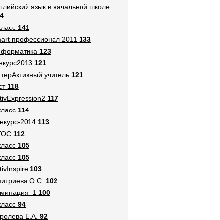
глийский язык в начальной школе
4
класс
141
art профессионал 2011
133
нформатика
123
нкурс2013
121
терАктивный учитель
121
ст
118
tivExpression2
117
класс
114
нкурс-2014
113
ГОС
112
класс
105
класс
105
tivInspire
103
итриева О.С.
102
оминация_1
100
класс
94
ролева Е.А.
92