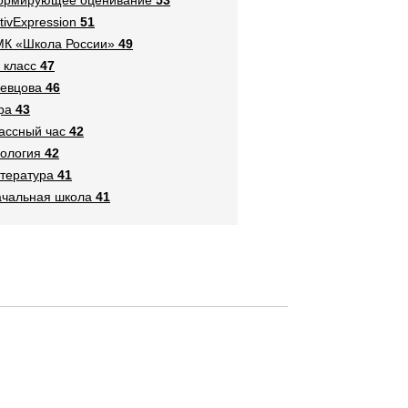
tivExpression
51
К «Школа России»
49
 класс
47
евцова
46
ра
43
ассный час
42
ология
42
тература
41
чальная школа
41