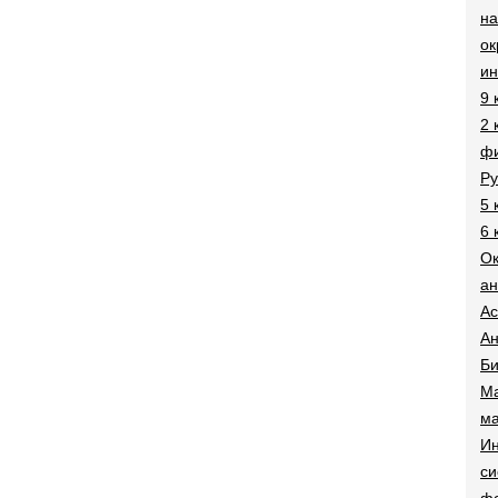
на
о
и
9 
2 
фи
Ру
5 
6 
О
ан
Ac
Ан
Би
Ма
ма
Ин
си
ф