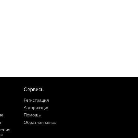
Сервисы
Регистрация
Авторизация
ие
Помощь
я
Обратная связь
шения
ии