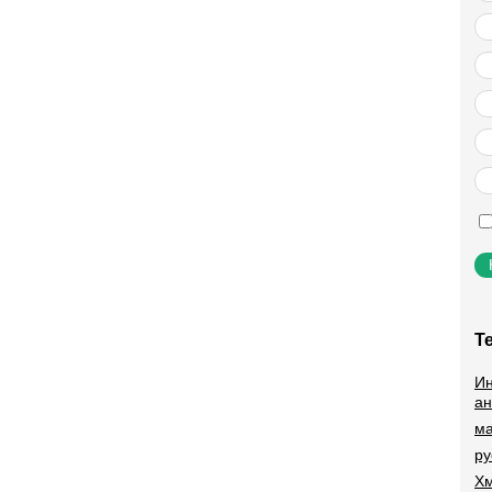
Т
Ин
ан
ма
ру
Хм