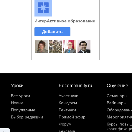
ИнтерАктивное образование
Добавить
Уроки
Edcommunity.ru
Обучение
Все уроки
Участники
Семинары
Новые
Конкурсы
Вебинары
Популярные
Рейтинги
Оборудован
Выбор редакции
Прямой эфир
Мероприяти
Форум
Курсы повы
квалификац
Реклама