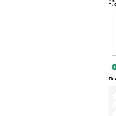
Что
Биб
По