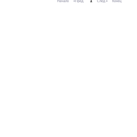
1
Начало
«Пред.
След.»
Конец