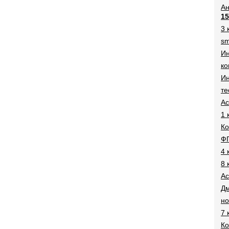
Ан
15
3 
sm
И
ко
Ин
те
Ac
1 
Ко
Ф
4 
8 
Ac
Дм
н
7 
Ко