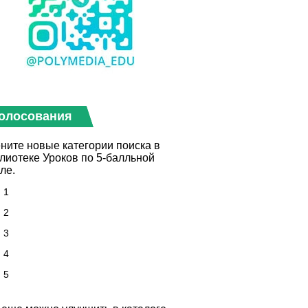
олосования
ните новые категории поиска в
лиотеке Уроков по 5-балльной
ле.
1
2
3
4
5