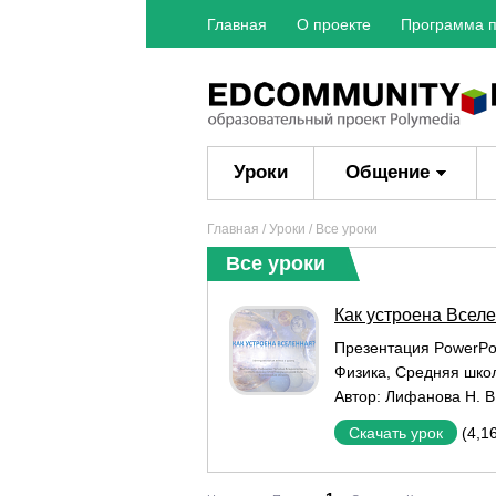
Главная
О проекте
Программа п
Уроки
Общение
Главная
/
Уроки
/ Все уроки
Все уроки
Как устроена Всел
Презентация PowerPo
Физика
,
Средняя шко
Автор:
Лифанова Н. В
(4,1
Скачать урок