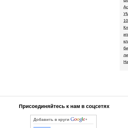
Ac
УМ
10
Кл
иг
кл
би
ли
На
Присоединяйтесь к нам в соцсетях
Добавить в круги