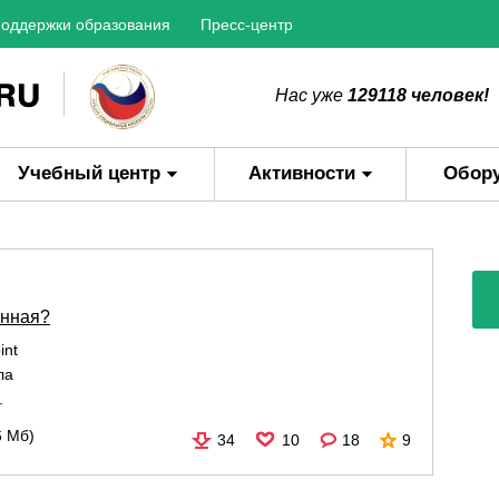
оддержки образования
Пресс-центр
Нас уже
129118 человек!
Учебный центр
Активности
Обор
енная?
int
ла
.
6 Мб)
34
10
18
9