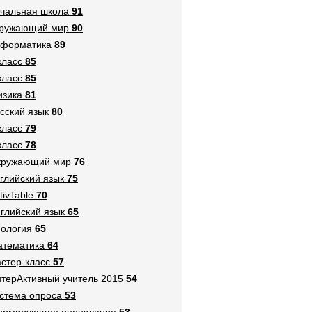
чальная школа
91
кружающий мир
90
нформатика
89
класс
85
класс
85
зика
81
сский язык
80
класс
79
класс
78
кружающий мир
76
глийский язык
75
tivTable
70
глийский язык
65
ология
65
тематика
64
стер-класс
57
терАктивный учитель 2015
54
стема опроса
53
ормирующее оценивание
53