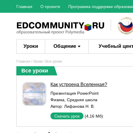
Главная
О проекте
Программа поддержки образова
Уроки
Общение
Учебный цен
Главная
/
Уроки
/ Все уроки
Все уроки
Как устроена Вселенная?
Презентация PowerPoint
Физика
,
Средняя школа
Автор:
Лифанова Н. В.
(4,16 Мб)
Скачать урок