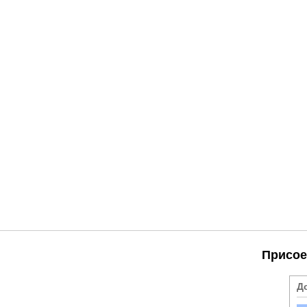
Присое
Д