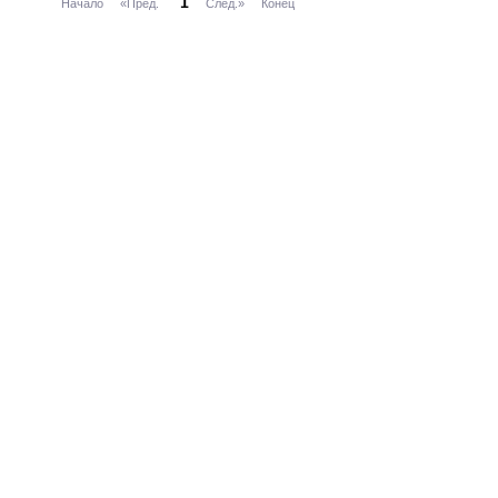
1
Начало
«Пред.
След.»
Конец