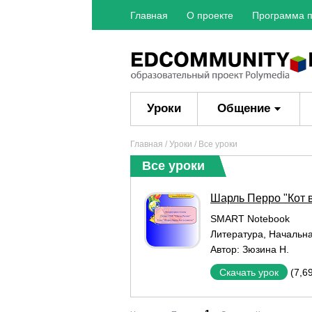
Главная
О проекте
Программа п
Уроки
Общение
Главная
/
Уроки
/ Все уроки
Все уроки
Шарль Перро "Кот в
SMART Notebook
Литература
,
Начальн
Автор:
Зюзина Н.
(7,6
Скачать урок