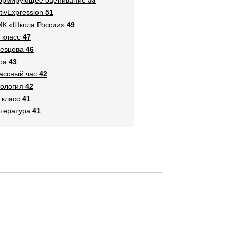
tivExpression
51
К «Школа России»
49
 класс
47
евцова
46
ра
43
ассный час
42
ология
42
 класс
41
тература
41