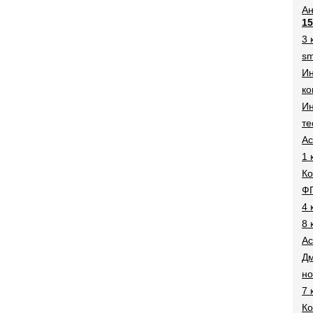
Ан
15
3 
sm
И
ко
Ин
те
Ac
1 
Ко
Ф
4 
8 
Ac
Дм
н
7 
Ко