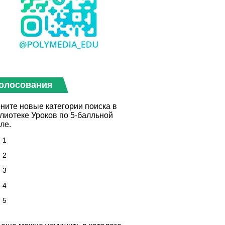
олосования
ните новые категории поиска в
лиотеке Уроков по 5-балльной
ле.
1
2
3
4
5