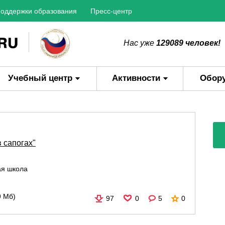
оддержки образования
Пресс-центр
Нас уже
129089 человек!
Учебный центр
Активности
Обор
 сапогах"
ая школа
9 Мб)
97
0
5
0