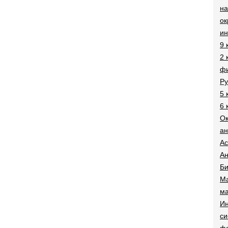
на
о
и
9 
2 
фи
Ру
5 
6 
О
ан
Ac
Ан
Би
Ма
ма
Ин
си
ф