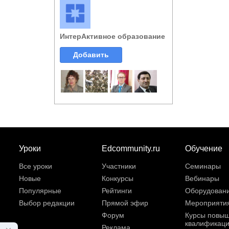
ИнтерАктивное образование
Добавить
Уроки
Edcommunity.ru
Обучение
Все уроки
Участники
Семинары
Новые
Конкурсы
Вебинары
Популярные
Рейтинги
Оборудован
Выбор редакции
Прямой эфир
Мероприяти
Форум
Курсы повы
квалификац
Реклама