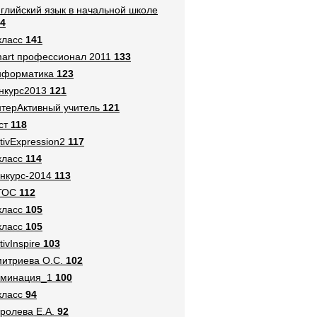
глийский язык в начальной школе
4
класс
141
art профессионал 2011
133
нформатика
123
нкурс2013
121
терАктивный учитель
121
ст
118
tivExpression2
117
класс
114
нкурс-2014
113
ГОС
112
класс
105
класс
105
tivInspire
103
итриева О.С.
102
оминация_1
100
класс
94
ролева Е.А.
92