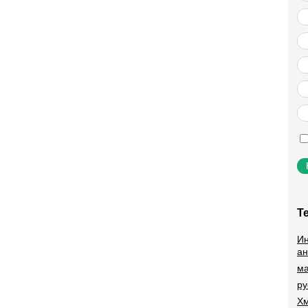
Т
Ин
ан
ма
ру
Хм