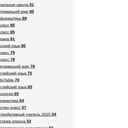
чальная школа
91
кружающий мир
90
нформатика
89
класс
85
класс
85
зика
81
сский язык
80
класс
79
класс
78
кружающий мир
76
глийский язык
75
tivTable
70
глийский язык
65
ология
65
тематика
64
стер-класс
57
терАктивный учитель 2015
54
стема опроса
53
ормирующее оценивание
53