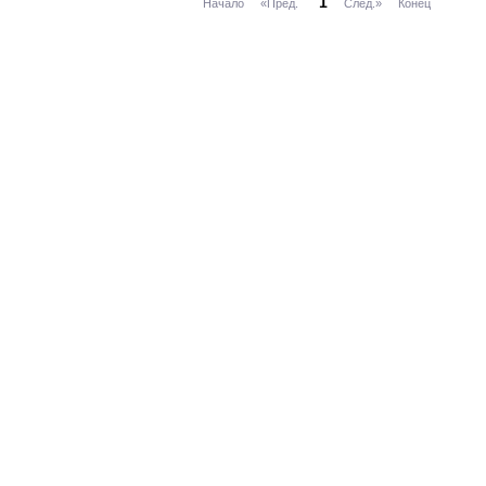
1
Начало
«Пред.
След.»
Конец