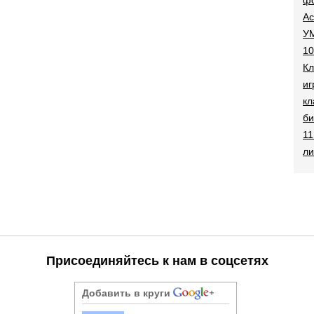
Ac
УМ
10
Кл
иг
кл
би
11
ли
Присоединяйтесь к нам в соцсетях
Добавить в круги