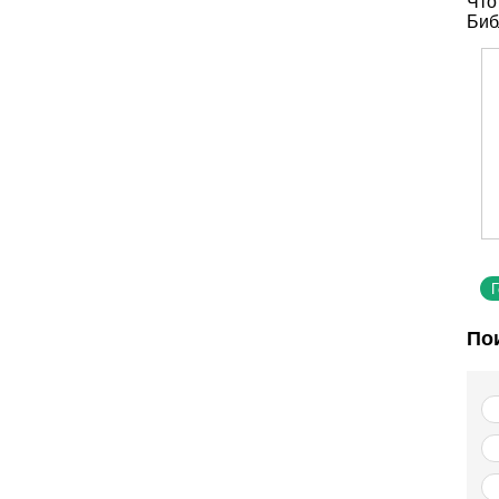
Что
Биб
По