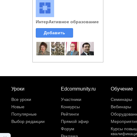
ИнтерАктивное образование
Добавить
Уроки
Edcommunity.ru
Обучение
Все уроки
Участники
Семинары
Новые
Конкурсы
Вебинары
Популярные
Рейтинги
Оборудован
Выбор редакции
Прямой эфир
Мероприяти
Форум
Курсы повы
квалификац
Реклама