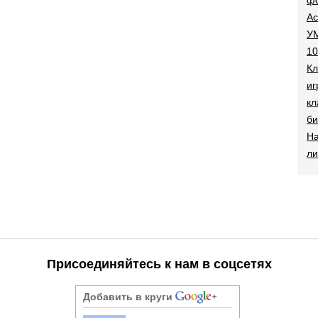
Ac
УМ
10
Кл
иг
кл
би
На
ли
Присоединяйтесь к нам в соцсетях
Добавить в круги