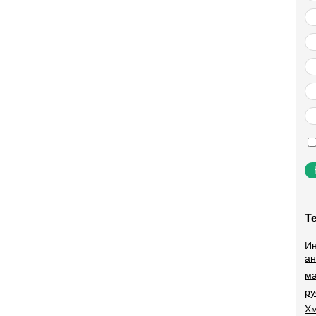
Т
Ин
ан
ма
ру
Хм