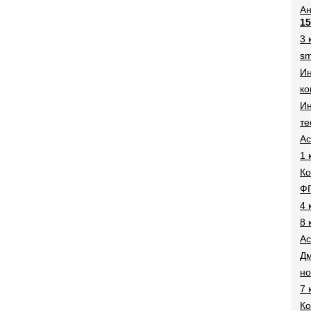
Ан
15
3 
sm
И
ко
Ин
те
Ac
1 
Ко
Ф
4 
8 
Ac
Дм
н
7 
Ко