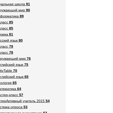
чальная школа
91
кружающий мир
90
нформатика
89
класс
85
класс
85
зика
81
сский язык
80
класс
79
класс
78
кружающий мир
76
глийский язык
75
tivTable
70
глийский язык
65
ология
65
тематика
64
стер-класс
57
терАктивный учитель 2015
54
стема опроса
53
ормирующее оценивание
53