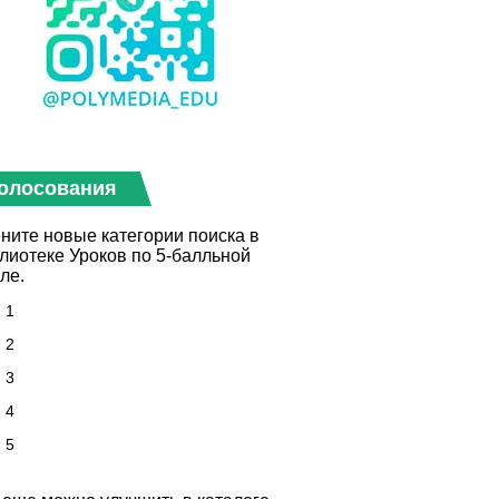
олосования
ните новые категории поиска в
лиотеке Уроков по 5-балльной
ле.
1
2
3
4
5