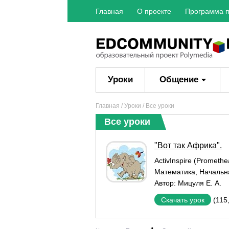
Главная
О проекте
Программа п
Уроки
Общение
Главная
/
Уроки
/ Все уроки
Все уроки
"Вот так Африка".
ActivInspire (Promethe
Математика
,
Начальн
Автор:
Мицуля Е. А.
(115
Скачать урок