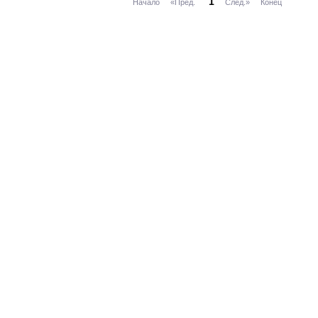
1
Начало
«Пред.
След.»
Конец