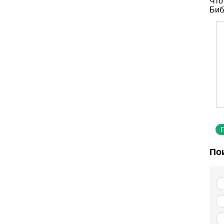
Что
Биб
По