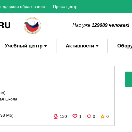
оддержки образования
Пресс-центр
Нас уже
129089 человек!
Учебный центр
Активности
Обор
an)
ая школа
,98 Мб)
130
1
0
0