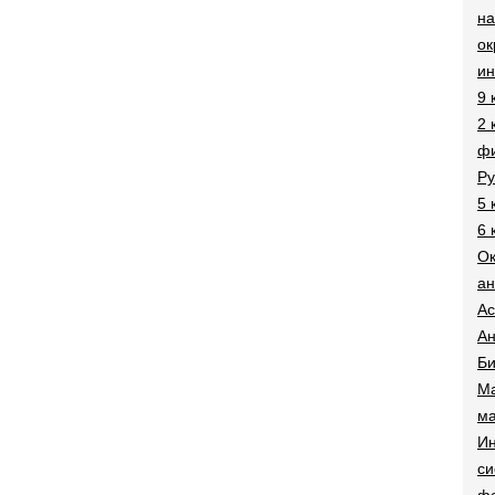
на
о
и
9 
2 
фи
Ру
5 
6 
О
ан
Ac
Ан
Би
Ма
ма
Ин
си
ф