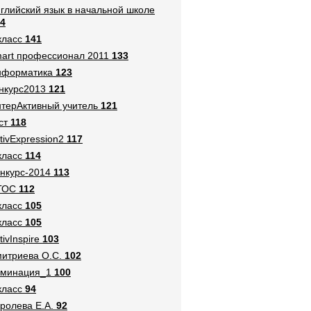
глийский язык в начальной школе
4
класс
141
art профессионал 2011
133
нформатика
123
нкурс2013
121
терАктивный учитель
121
ст
118
tivExpression2
117
класс
114
нкурс-2014
113
ГОС
112
класс
105
класс
105
tivInspire
103
итриева О.С.
102
оминация_1
100
класс
94
ролева Е.А.
92