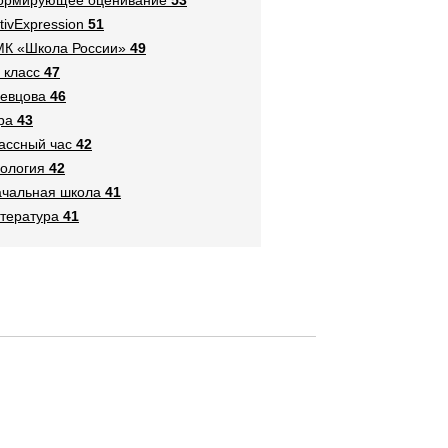
tivExpression
51
К «Школа России»
49
 класс
47
евцова
46
ра
43
ассный час
42
ология
42
чальная школа
41
тература
41