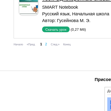
SMART Notebook
Русский язык
,
Начальная школа
Автор:
Гусейнова М. Э.
(0,27 Мб)
Скачать урок
1
2
Начало
«Пред.
След.»
Конец
Присое
Д