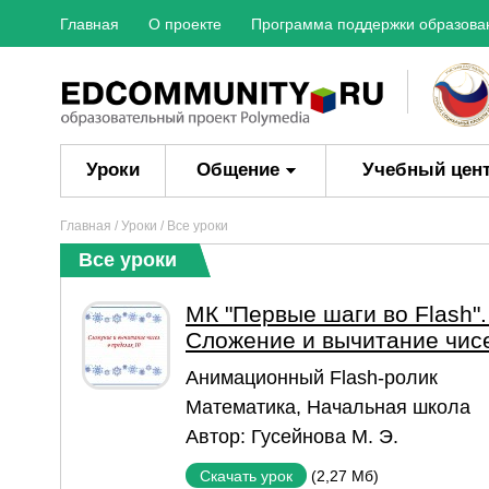
Главная
О проекте
Программа поддержки образова
Уроки
Общение
Учебный цен
Главная
/
Уроки
/ Все уроки
Все уроки
МК "Первые шаги во Flash".
Сложение и вычитание чисе
Aнимационный Flash-ролик
Математика
,
Начальная школа
Автор:
Гусейнова М. Э.
(2,27 Мб)
Скачать урок