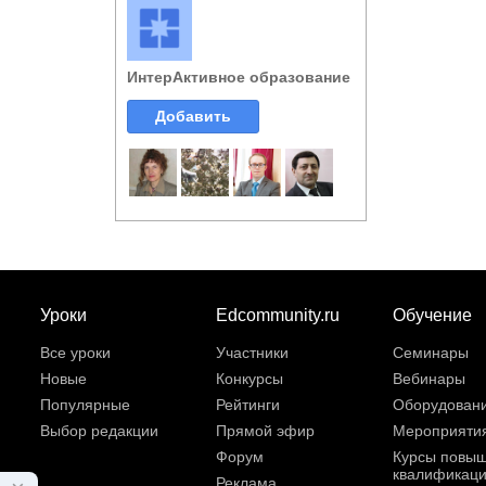
ИнтерАктивное образование
Добавить
Уроки
Edcommunity.ru
Обучение
Все уроки
Участники
Семинары
Новые
Конкурсы
Вебинары
Популярные
Рейтинги
Оборудован
Выбор редакции
Прямой эфир
Мероприяти
Форум
Курсы повы
квалификац
Реклама