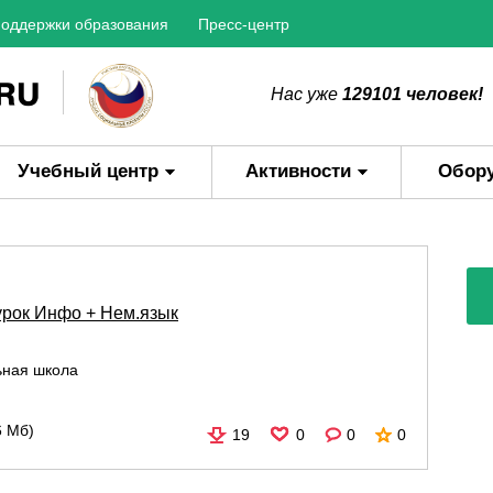
оддержки образования
Пресс-центр
Нас уже
129101 человек!
Учебный центр
Активности
Обор
рок Инфо + Нем.язык
ьная школа
6 Мб)
19
0
0
0