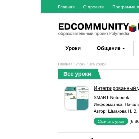
Главная
О проекте
Программа п
Уроки
Общение
Главная
/
Уроки
/ Все уроки
Все уроки
Интегрированный у
SMART Notebook
Информатика
,
Начал
Автор:
Шмакова Н. В.
(6,8
Скачать урок