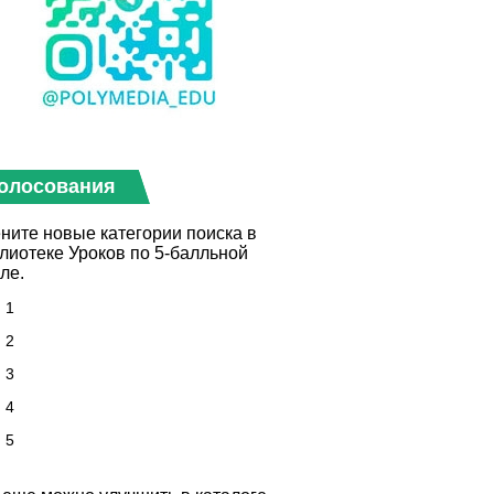
олосования
ните новые категории поиска в
лиотеке Уроков по 5-балльной
ле.
1
2
3
4
5