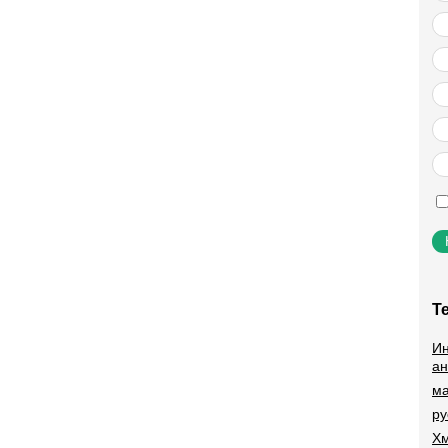
Т
Ин
ан
ма
ру
Хм