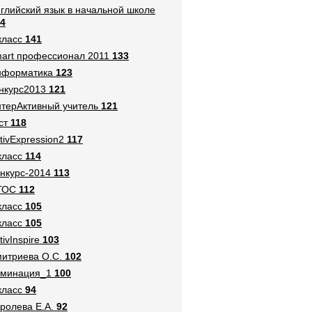
глийский язык в начальной школе
4
класс
141
art профессионал 2011
133
нформатика
123
нкурс2013
121
терАктивный учитель
121
ст
118
tivExpression2
117
класс
114
нкурс-2014
113
ГОС
112
класс
105
класс
105
tivInspire
103
итриева О.С.
102
оминация_1
100
класс
94
ролева Е.А.
92