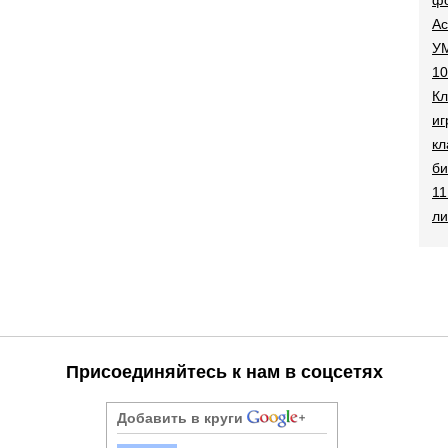
Ac
УМ
10
Кл
иг
кл
би
11
ли
Присоединяйтесь к нам в соцсетях
Добавить в круги