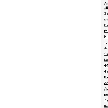
Ан
15
3 
sm
И
ко
Ин
те
Ac
1 
Ко
Ф
4 
8 
Ac
Дм
н
7 
Ко