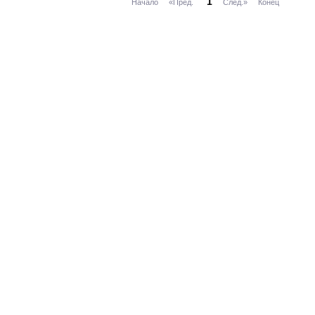
1
Начало
«Пред.
След.»
Конец