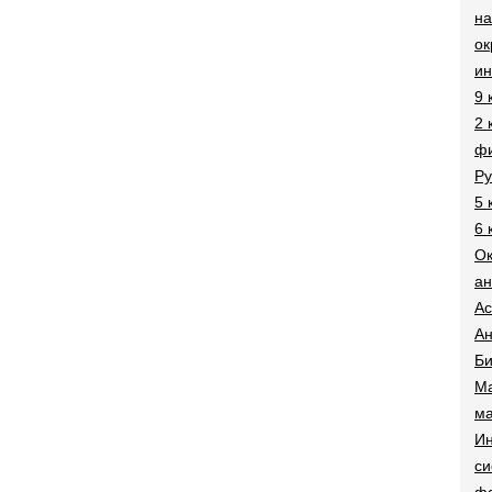
на
о
и
9 
2 
фи
Ру
5 
6 
О
ан
Ac
Ан
Би
Ма
ма
Ин
си
ф