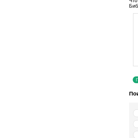
Что
Биб
По