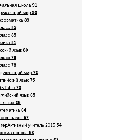
чальная школа
91
кружающий мир
90
нформатика
89
класс
85
класс
85
зика
81
сский язык
80
класс
79
класс
78
кружающий мир
76
глийский язык
75
tivTable
70
глийский язык
65
ология
65
тематика
64
стер-класс
57
терАктивный учитель 2015
54
стема опроса
53
ормирующее оценивание
53