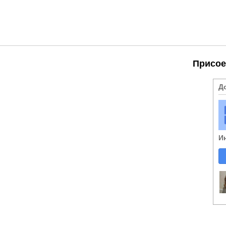
Присое
Д
И