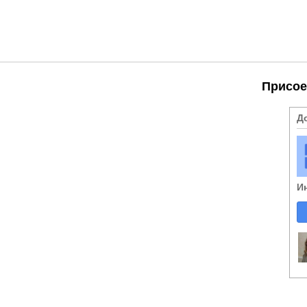
Присое
Д
И