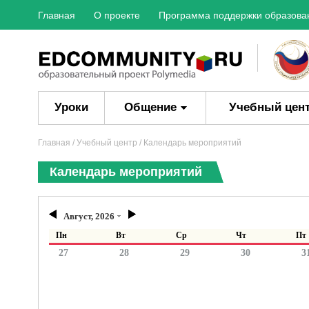
Главная
О проекте
Программа поддержки образова
Уроки
Общение
Учебный цен
Главная
/ Учебный центр / Календарь мероприятий
Календарь мероприятий
Август, 2026
Пн
Вт
Ср
Чт
Пт
27
28
29
30
3