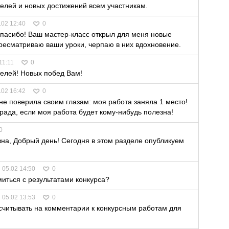
лей и новых достижений всем участникам.
.02 12:40
0
пасибо! Ваш мастер-класс открыл для меня новые
ересматриваю ваши уроки, черпаю в них вдохновение.
11:11
0
елей! Новых побед Вам!
.02 16:42
0
не поверила своим глазам: моя работа заняла 1 место!
рада, если моя работа будет кому-нибудь полезна!
0
на, Добрый день! Сегодня в этом разделе опубликуем
05.02 14:50
0
иться с результатами конкурса?
05.02 13:53
0
считывать на комментарии к конкурсным работам для