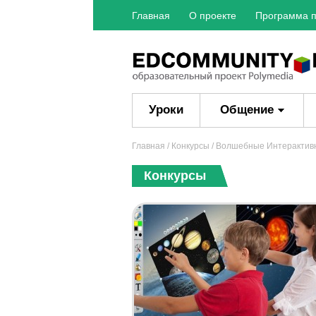
Главная
О проекте
Программа п
Уроки
Общение
Главная
/
Конкурсы
/ Волшебные Интерактивны
Конкурсы