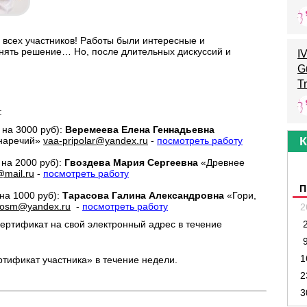
 всех участников! Работы были интересные и
нять решение… Но, после длительных дискуссий и
I
Gu
T
:
на 3000 руб):
Веремеева Елена Геннадьевна
К
 наречий»
vaa-pripolar@yandex.ru
-
посмотреть работу
на 2000 руб):
Гвоздева Мария Сергеевна
«Древнее
mail.ru
-
посмотреть работу
П
на 1000 руб):
Тарасова Галина Александровна
«Гори,
.osm@yandex.ru
-
посмотреть работу
2
ертификат на свой электронный адрес в течение
1
ртификат участника» в течение недели.
2
3