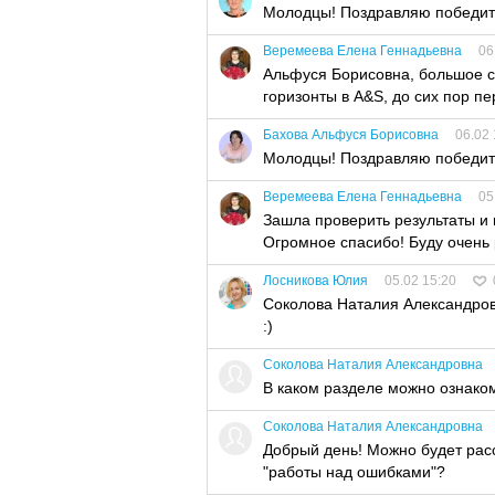
Молодцы! Поздравляю победите
Веремеева Елена Геннадьевна
06
Альфуся Борисовна, большое с
горизонты в A&S, до сих пор п
Бахова Альфуся Борисовна
06.02 
Молодцы! Поздравляю победит
Веремеева Елена Геннадьевна
05
Зашла проверить результаты и 
Огромное спасибо! Буду очень 
Лосникова Юлия
05.02 15:20
Соколова Наталия Александров
:)
Соколова Наталия Александровна
В каком разделе можно ознаком
Соколова Наталия Александровна
Добрый день! Можно будет рас
"работы над ошибками"?