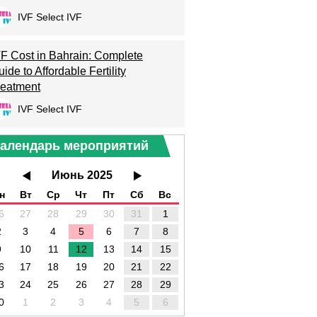
IVF Select IVF
VF Cost in Bahrain: Complete
ide to Affordable Fertility
reatment
IVF Select IVF
алендарь мероприятий
Июнь 2025
н
Вт
Ср
Чт
Пт
Сб
Вс
6
27
28
29
30
31
1
2
3
4
5
6
7
8
9
10
11
12
13
14
15
6
17
18
19
20
21
22
3
24
25
26
27
28
29
0
1
2
3
4
5
6