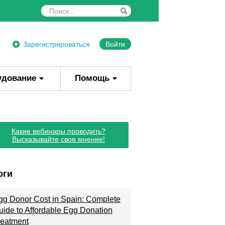
Зарегистрироваться
Войти
удование
Помощь
Какие вебинары проводить?
Высказывайте свое мнение!
оги
gg Donor Cost in Spain: Complete
uide to Affordable Egg Donation
reatment