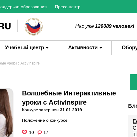
оддержки образования
Пресс-центр
Нас уже
129089 человек!
Учебный центр
Активности
Обор
е уроки с ActivInspire
Волшебные Интерактивные
уроки с ActivInspire
Бл
Конкурс завершен
31.01.2019
Положение о конкурсе
E
G
10
17
T