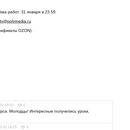
ма работ: 31 января в 23.59.
ty@polymedia.ru
ртификаты OZON).
02 18:55
0
рса. Молодцы! Интересные получились уроки,
0.02 18:25
0