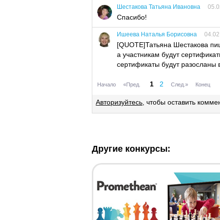
Шестакова Татьяна Ивановна
05.0
Спасибо!
Ишеева Наталья Борисовна
04.02
[QUOTE]Татьяна Шестакова пиш
а участникам будут сертификат
сертификаты будут разосланы 
1
2
Начало
«Пред.
След.»
Конец
Авторизуйтесь
, чтобы оставить комме
Другие конкурсы: