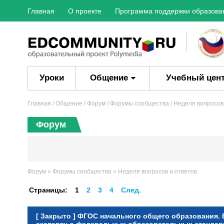
Главная
О проекте
Программа поддержки образова
Уроки
Общение
Учебный цен
Главная
/ Общение /
Форум
/
Форумы сообщества
/
Неделя вопросов
Форум
Форум
»
Форумы сообщества
»
Неделя вопросов и ответов
Страницы:
1
2
3
4
След.
[
Закрыто
]
ФГОС начального общего образования. В