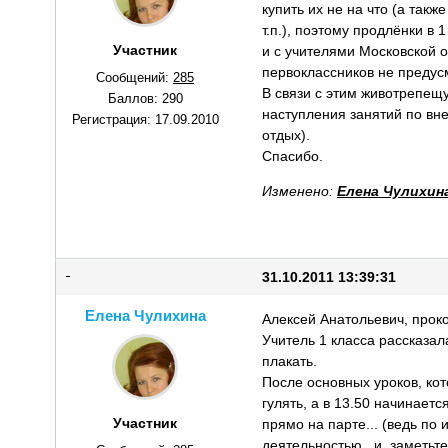
купить их не на что (а так
т.п.), поэтому продлёнки в 
Участник
и с учителями Московской о
первоклассников не преду
Сообщений:
285
В связи с этим животрепещ
Баллов:
290
наступления занятий по вн
Регистрация:
17.09.2010
отдых).
Спасибо.
Изменено:
Елена Чулихин
31.10.2011 13:39:31
Елена Чулихина
Алексей Анатольевич, про
Учитель 1 класса рассказал
плакать.
После основных уроков, кот
гулять, а в 13.50 начинаетс
Участник
прямо на парте... (ведь по 
деятельностью...и, заметьте