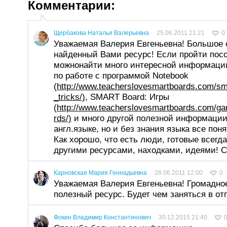
Комментарии:
Щербакова Наталья Валерьевна
25.06.2011 21:21
0
Уважаемая Валерия Евгеньевна! Большое 
найденный Вами ресурс! Если пройти пос
можнонайти много интересной информации
по работе с программой Notebook
(
http://www.teacherslovesmartboards.com/sm
_tricks/)
, SMART Board: Игры
(
http://www.teacherslovesmartboards.com/g
rds/)
и много другой полезной информации
англ.языке, но и без знания языка все поня
Как хорошо, что есть люди, готовые всегд
другими ресурсами, находками, идеями! С
Карновская Мария Геннадьевна
28.06.2011 12:00
0
Уважаемая Валерия Евгеньевна! Громадное
полезный ресурс. Будет чем заняться в отп
Фокин Владимир Константинович
30.12.2015 21:40