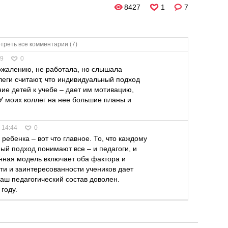
8427
1
7
треть все комментарии (7)
49
0
сожалению, не работала, но слышала
еги считают, что индивидуальный подход
ие детей к учебе – дает им мотивацию,
 У моих коллег на нее большие планы и
 14:44
0
ебенка – вот что главное. То, что каждому
ый подход понимают все – и педагоги, и
нная модель включает оба фактора и
ти и заинтересованности учеников дает
Наш педагогический состав доволен.
году.