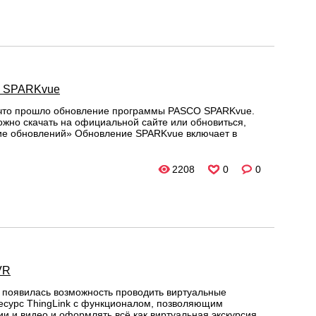
O SPARKvue
 что прошло обновление программы PASCO SPARKvue.
но скачать на официальной сайте или обновиться,
ие обновлений» Обновление SPARKvue включает в
2208
0
0
VR
R появилась возможность проводить виртуальные
 ресурс ThingLink с функционалом, позволяющим
и и видео и оформлять всё как виртуальная экскурсия.