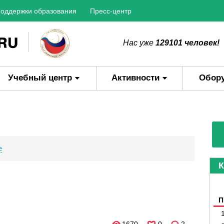
оддержки образования
Пресс-центр
Нас уже
129101 человек!
Учебный центр
Активности
Обор
е
К
П