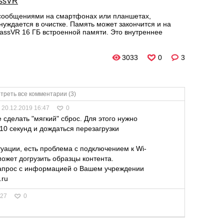
assVR
с сообщениями на смартфонах или планшетах,
нуждается в очистке. Память может закончится и на
lassVR 16 ГБ встроенной памяти. Это внутреннее
3033
0
3
треть все комментарии (3)
20.12.2019 16:47
0
сделать "мягкий" сброс. Для этого нужно
10 секунд и дождаться перезагрузки
уации, есть проблема с подключением к Wi-
может догрузить образцы контента.
запрос с информацией о Вашем учреждении
.ru
:27
0