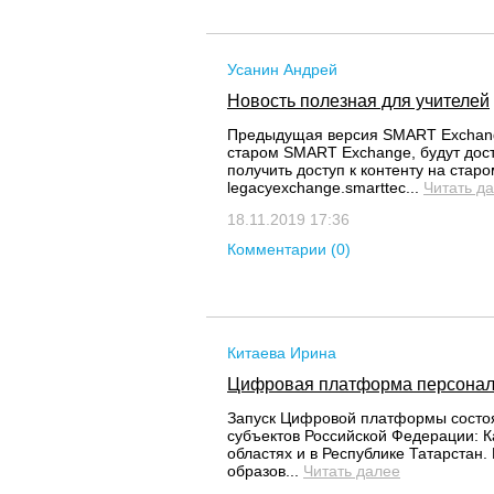
Усанин Андрей
Новость полезная для учителей
Предыдущая версия SMART Exchange
старом SMART Exchange, будут дост
получить доступ к контенту на ста
legacyexchange.smarttec...
Читать д
18.11.2019 17:36
Комментарии (0)
Китаева Ирина
Цифровая платформа персонал
Запуск Цифровой платформы состоял
субъектов Российской Федерации: К
областях и в Республике Татарстан
образов...
Читать далее