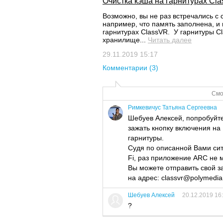
Очистка кэша на гарнитурах Cl
Возможно, вы не раз встречались 
например, что память заполнена, и 
гарнитурах ClassVR. У гарнитуры C
хранилище...
Читать далее
29.11.2019 15:17
Комментарии (3)
Смо
Римкевичус Татьяна Сергеевна
Шебуев Алексей, попробуйте 
зажать кнопку включения на 
гарнитуры.
Судя по описанной Вами сит
Fi, раз приложение ARC не 
Вы можете отправить свой 
на адрес: classvr@polymedia
Шебуев Алексей
20.12.2019 16
?