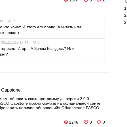
1670
0
2
1
2
14
0
2
что хочет. И этого его право. А читать или
сам решает
30.12.2019 17:44
0
тересно, Игорь, А Зачем Вы здесь? Или
твет?
 Capstone
гут обновить свою программу до версии 2.0.0
SCO Capstone можно скачать на официальной сайте
«Проверить наличие обновлений» Обновление PASCO
2246
0
0