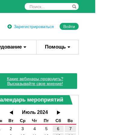
Зарегистрироваться
Войти
удование
Помощь
Какие вебинары проводить?
Высказывайте свое мнение!
алендарь мероприятий
Июль 2024
н
Вт
Ср
Чт
Пт
Сб
Вс
1
2
3
4
5
6
7