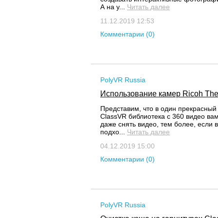
А на у...
Читать далее
11.12.2019 12:53
Комментарии (0)
PolyVR Russia
Использование камер Ricoh The
Представим, что в один прекрасный
ClassVR библиотека с 360 видео вам
даже снять видео, тем более, если 
подхо...
Читать далее
04.12.2019 15:00
Комментарии (0)
PolyVR Russia