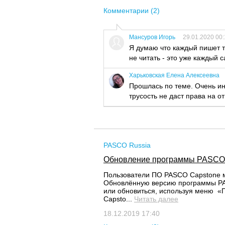
Комментарии (2)
Мансуров Игорь
29.01.2020 00:
Я думаю что каждый пишет то 
не читать - это уже каждый 
Харьковская Елена Алексеевна
Прошлась по теме. Очень ин
трусость не даст права на о
PASCO Russia
Обновление программы PASCO
Пользователи ПО PASCO Capstone мо
Обновлённую версию программы PA
или обновиться, используя меню 
Capsto...
Читать далее
18.12.2019 17:40