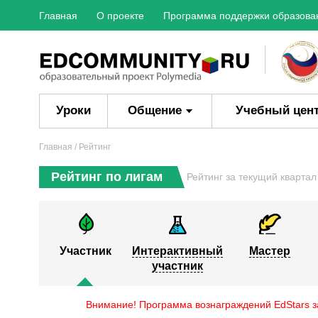
Главная
О проекте
Программа поддержки образова
Уроки
Общение
Учебный цен
Главная
/ Рейтинг
Рейтинг по лигам
Рейтинг за текущий кварта
Участник
Интерактивный
Мастер
участник
Внимание! Программа вознаграждений EdStars за