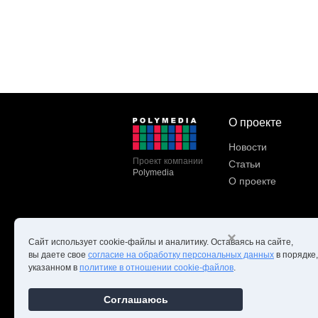
О проекте
Новости
Проект компании
Статьи
Polymedia
О проекте
×
Сайт использует cookie-файлы и аналитику. Оставаясь на сайте,
вы даете свое
согласие на обработку персональных данных
в порядке,
указанном в
политике в отношении cookie-файлов
.
Copyright ©Edcommunity.ru 202
Соглашаюсь