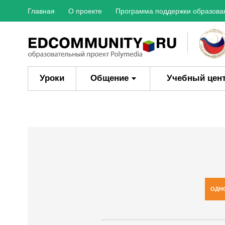
Главная
О проекте
Программа поддержки образова
Уроки
Общение
Учебный цен
ОДН