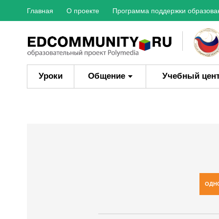
Главная
О проекте
Программа поддержки образова
Уроки
Общение
Учебный цен
ОДН