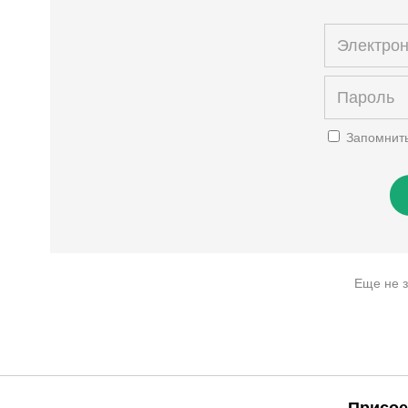
Запомнит
Еще не 
Присое