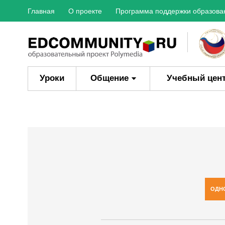
Главная
О проекте
Программа поддержки образова
Уроки
Общение
Учебный цен
ОДН