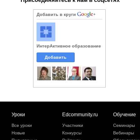
Добавить в круги
ИнтерАктивное образование
Добавить
Уроки
Edcommunity.ru
Обучение
Все уроки
Участники
Семинары
Новые
Конкурсы
Вебинары