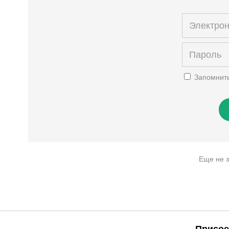
Запомнит
Еще не 
Присое