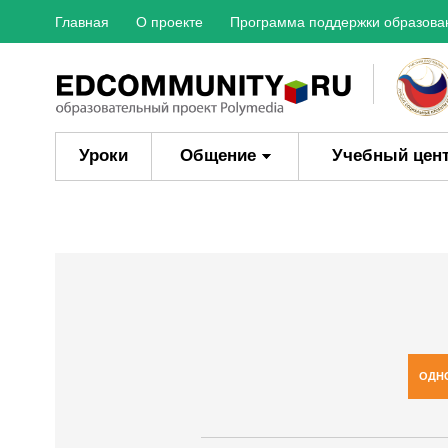
Главная
О проекте
Программа поддержки образова
Уроки
Общение
Учебный цен
ОДН