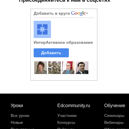
Добавить в круги
ИнтерАктивное образование
Добавить
Уроки
Edcommunity.ru
Обучение
Все уроки
Участники
Семинары
Новые
Конкурсы
Вебинары