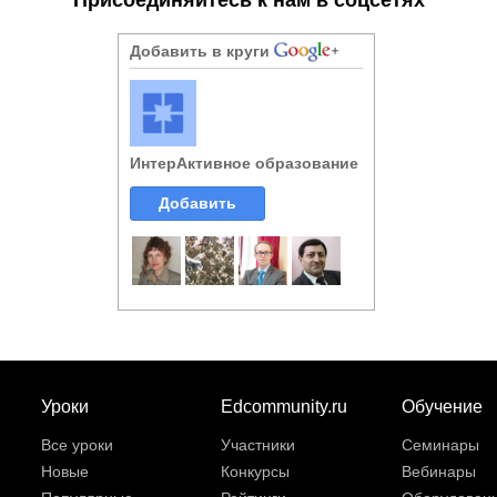
Добавить в круги
ИнтерАктивное образование
Добавить
Уроки
Edcommunity.ru
Обучение
Все уроки
Участники
Семинары
Новые
Конкурсы
Вебинары