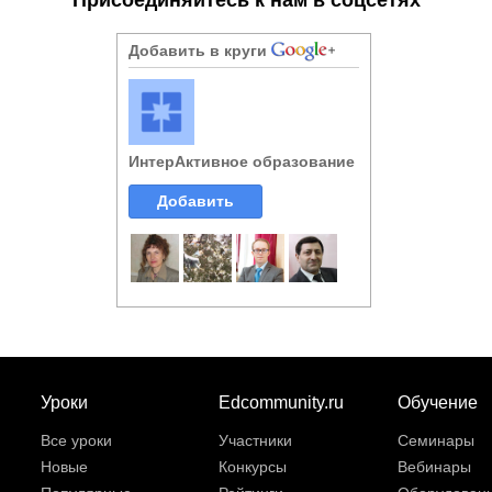
Добавить в круги
ИнтерАктивное образование
Добавить
Уроки
Edcommunity.ru
Обучение
Все уроки
Участники
Семинары
Новые
Конкурсы
Вебинары