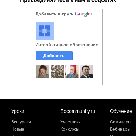
Добавить в круги
ИнтерАктивное образование
Добавить
Уроки
Edcommunity.ru
Обучение
Все уроки
Участники
Семинары
Новые
Конкурсы
Вебинары