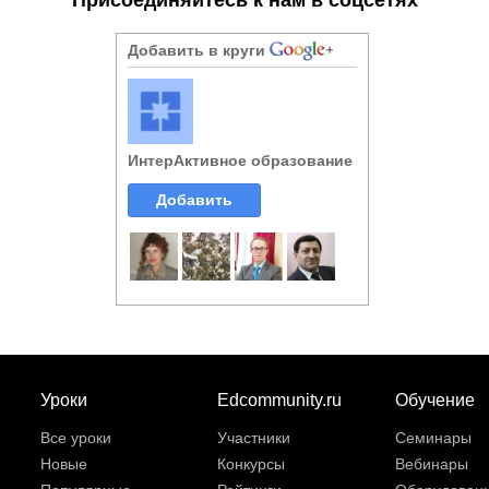
Добавить в круги
ИнтерАктивное образование
Добавить
Уроки
Edcommunity.ru
Обучение
Все уроки
Участники
Семинары
Новые
Конкурсы
Вебинары