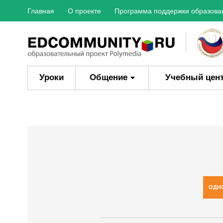
Главная
О проекте
Программа поддержки образова
Уроки
Общение
Учебный цен
ОДН