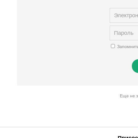
Запомнит
Еще не 
Присое