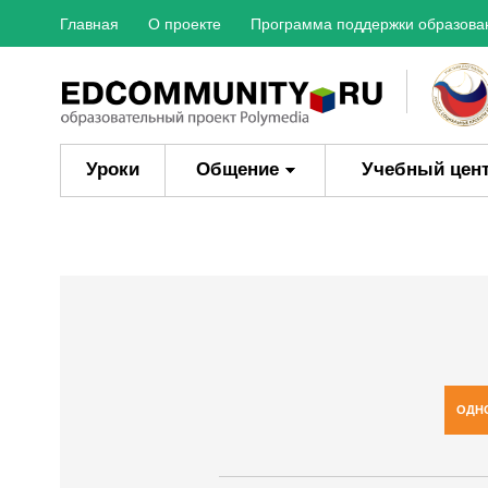
Главная
О проекте
Программа поддержки образова
Уроки
Общение
Учебный цен
ОДН