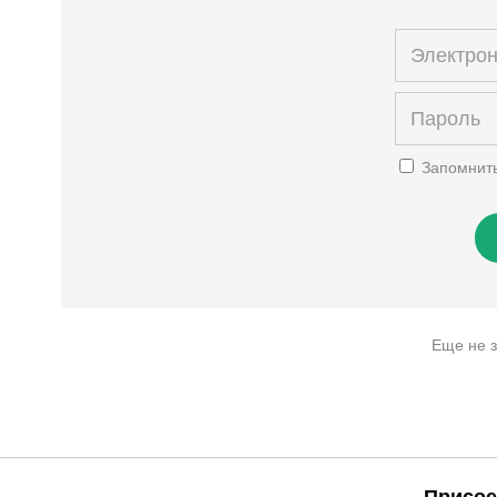
Запомнит
Еще не 
Присое