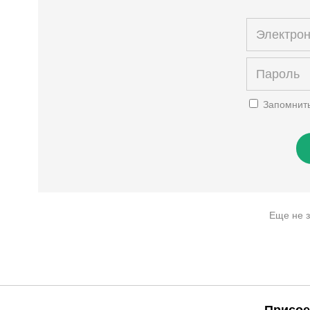
Запомнит
Еще не 
Присое