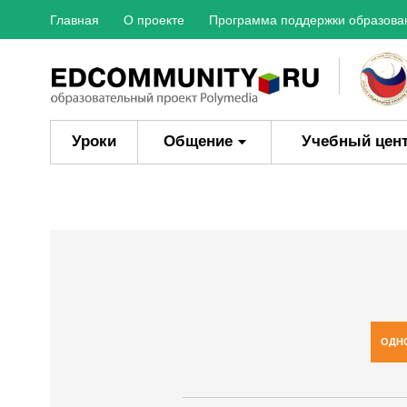
Главная
О проекте
Программа поддержки образова
Уроки
Общение
Учебный цен
ОДН