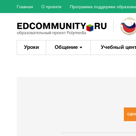
Главная
О проекте
Программа поддержки образова
Уроки
Общение
Учебный цен
ОДН