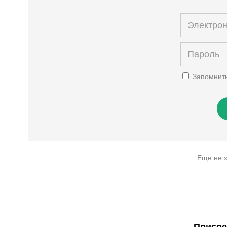
Запомнит
Еще не 
Присое