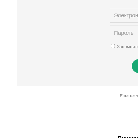
Запомнит
Еще не 
Присое