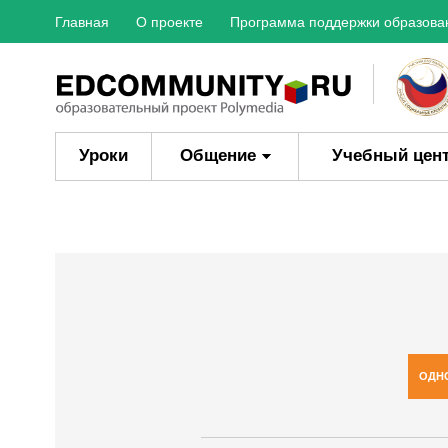
Главная
О проекте
Программа поддержки образова
Уроки
Общение
Учебный цен
ОДН