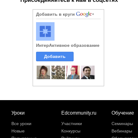
Добавить в круги
ИнтерАктивное образование
Добавить
Уроки
Edcommunity.ru
Обучение
Все уроки
Участники
Семинары
Новые
Конкурсы
Вебинары