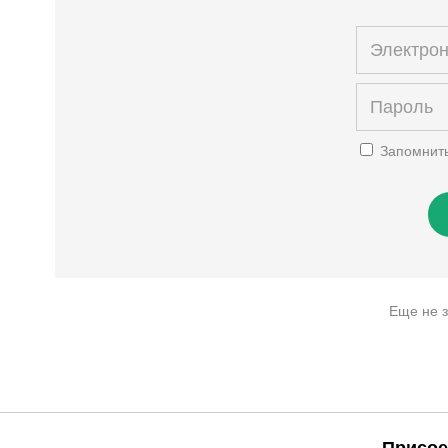
Запомнит
Еще не 
Присое