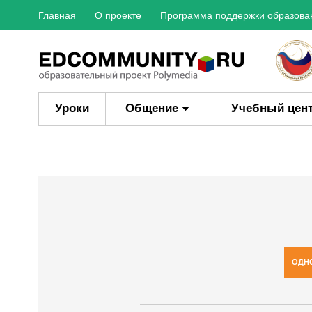
Главная
О проекте
Программа поддержки образова
Уроки
Общение
Учебный цен
ОДН