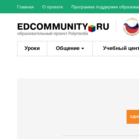
Главная
О проекте
Программа поддержки образова
Уроки
Общение
Учебный цен
ОДН