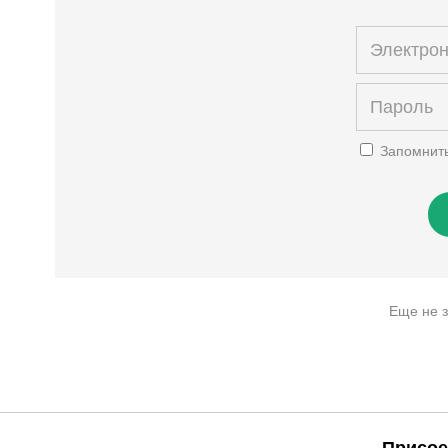
Запомнит
Еще не 
Присое