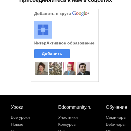
Добавить в круги
ИнтерАктивное образование
Добавить
Уроки
Edcommunity.ru
Обучение
Все уроки
Участники
Семинары
Новые
Конкурсы
Вебинары