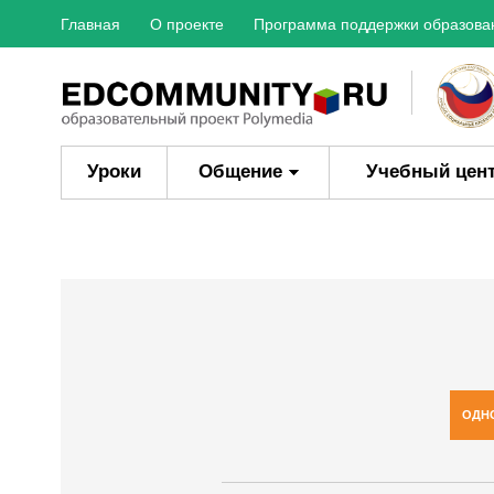
Главная
О проекте
Программа поддержки образова
Уроки
Общение
Учебный цен
ОДН