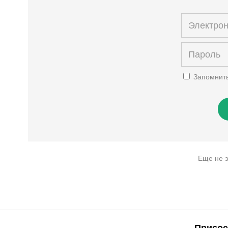
Запомнит
Еще не 
Присое