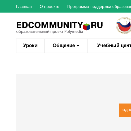
Главная
О проекте
Программа поддержки образова
Уроки
Общение
Учебный цен
ОДН