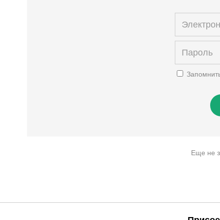
Запомнит
Еще не 
Присое